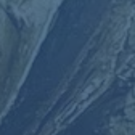
下一篇：U17世界杯分檔：日本斬獲首檔！中國連續18年未
現身！.
相关文章
足坛速度之王
2026-08-07