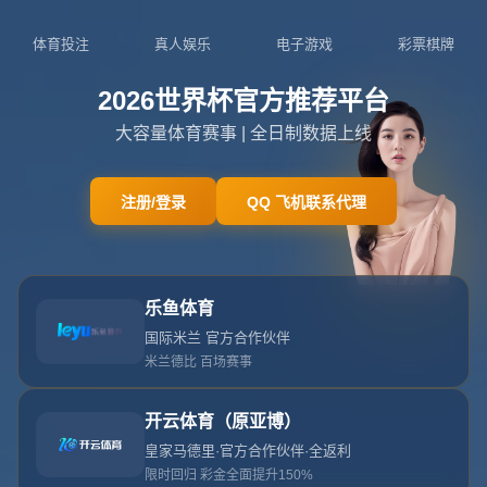
Toggl
navig
当前位置：
主页
>
新闻中心
曝勒夫頂上拜仁雙國籍小妖 有意3月份
召入德國國家隊.
来源：米乐
作者：米乐
日期：2026-04-12T01:29:04+08:00