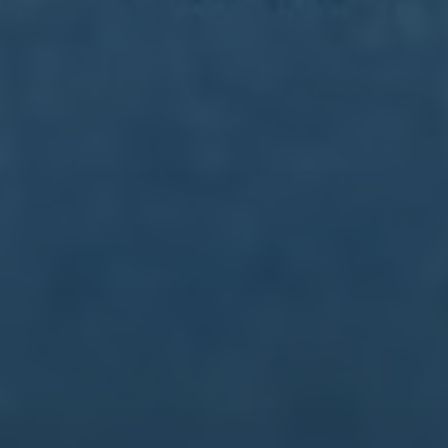
瞩目的国际友谊赛即将上演 足球迷们的热情即将被点燃！在即将到
来的国际友谊赛中，法国队将迎战加拿大队。作为世界足坛的顶级
强队，法国队拥有众多
皇马锋线引援首选霍伊伦德 特点与哈兰德
2026-08-10
很相似
当皇马在新伯纳乌开启又一个重建周期时“下一个9号”是谁成为外界