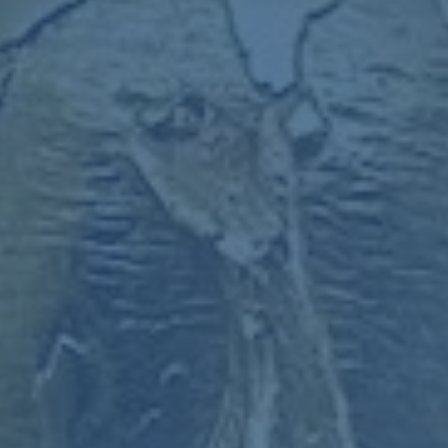
瑞的強大表現。而這也為廣州隊敲響了警鐘——在球隊建設
中，單靠一兩位球星是遠遠不足的，如何建立起更為成熟的
團隊，才是未來突破窘境的根本。
***這場比賽讓我們看到，個人能力與團隊配合的完美融合，
最終決定了比賽的結果。寧波隊以此為契機，不僅重振士
氣，更為本賽季的征途開啟了新的篇章。***