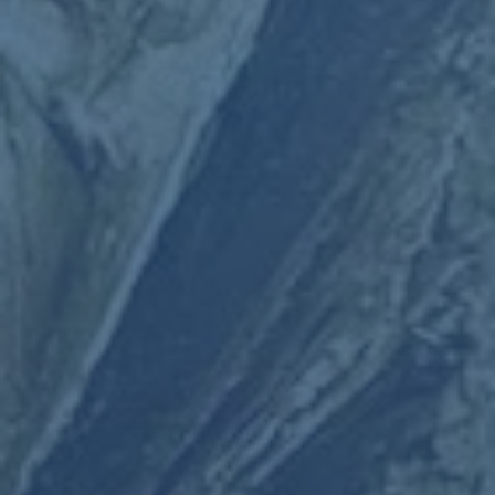
只需給予足夠時間 特裏：波切蒂諾是切爾
2026-08-10
西帥位的合適人選.
在当今足球世界中，教练的任命对于一支球队的未来至关重要。**切
尔西**，作为英超联赛的劲旅，一直在寻找能够引领他们走向下一个
巅峰的教练。而近日，前切尔西队长约翰·特里声称，只要给予足够
的时间，*波切蒂