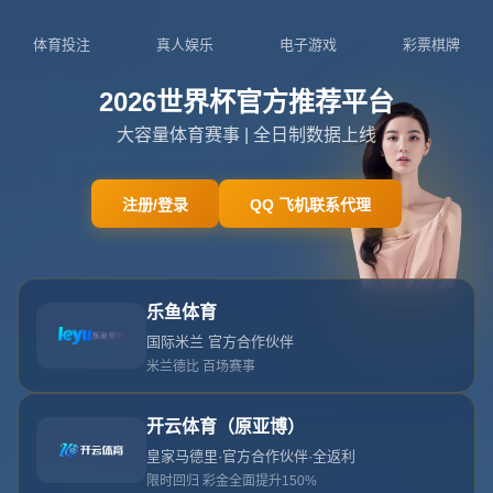
Toggl
navig
当前位置：
主页
>
新闻中心
英超今日赛事前瞻
来源：米乐
作者：米乐
日期：2026-04-12T01:29:04+08:00