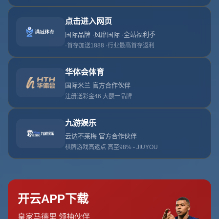
英超今天比赛预测
引言：揭秘今日英超赛场胜负关键
作为全球最受欢迎的足球联赛之一，英超每场比赛都牵动着
无数球迷的心。今天，又将迎来几场备受瞩目的对决，究竟
哪支球队能笑到最后？本文将从球队状态、历史交锋以及关
键球员表现等角度，为您带来专业的
英超今天比赛预测
，帮
助您更好地了解赛场动态，感受足球的魅力！让我们一起走