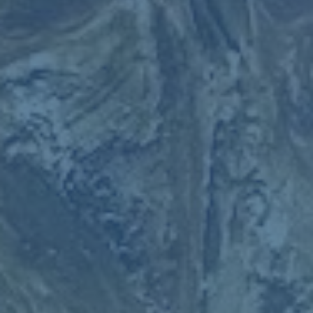
对于球迷和爱好者来说，预测比赛不仅是一种乐趣，更是一
种对足球理解的体现。关注最新的球队新闻、球员伤病情况
以及天气等外部因素，都能帮助我们更接近真相。此外，结
合数据分析工具，了解双方的攻防效率和战术风格，也能让
英超今天比赛预测
更加有理有据。
上一篇：世界杯焦点：激战正酣，冠军悬念扣人心弦