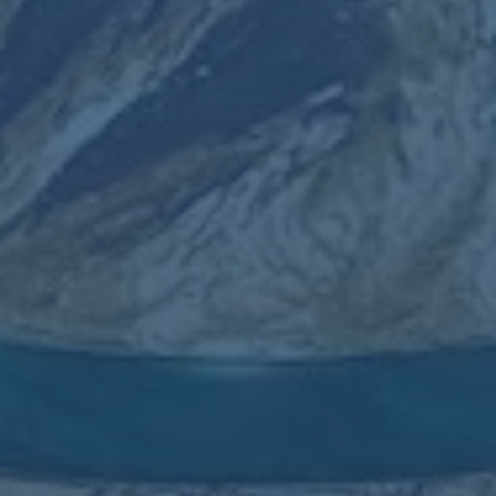
英超第4輪利物浦3-0維拉 索博斯洛伊處子
2026-08-10
球！利物浦豪取三連勝！.
**英超第4輪：利物浦3-0完胜維拉，索博斯洛伊精彩處子球引领三连
胜** 在近日备受瞩目的英超第4轮比赛中，*利物浦以3-0力克阿斯顿
维拉*，以此豪取三连胜。其中，备受关注的球员***索博斯洛伊