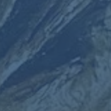
**前言：重返激情的赛场——中超联赛的新征程** 自疫情爆发以来，
世界各地的体育赛事都不得不调整方式，中超联赛也不例外。如
今，随着防疫措施的逐渐放宽，中超联赛即将迎来一个崭新的阶段
——*第三阶段
首發表現驚艷！16歲亞馬爾刷新西甲助攻
2026-08-09
最年輕紀錄！.