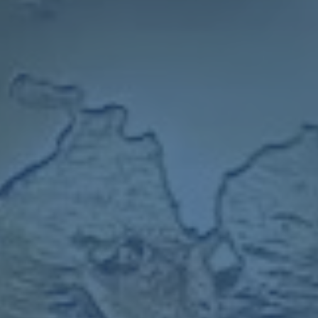
## **費蘭·托雷斯的逆襲之旅：替補也能閃耀**
這場比賽的關鍵故事之一無疑是**費蘭·托雷斯**的表現。這
位23歲的新星未能在首發名單中占據一席之地，但他在比賽
後半段登場後**僅40分鐘內就狂進兩球**，成為本場最耀眼
的球員之一。
早在2021年，托雷斯便因在國家隊和俱樂部的出色表現一
度名聲大噪。但隨著近來競爭的加劇和偶爾的傷病困擾，他
的狀態有所起伏。然而這場比賽的出色發揮，無疑為他贏回
了更多的認可。教練在賽後特別提到了托雷斯的自信與高
效，這充分說明：即使是“替補”，也可以成為隊伍的致胜關