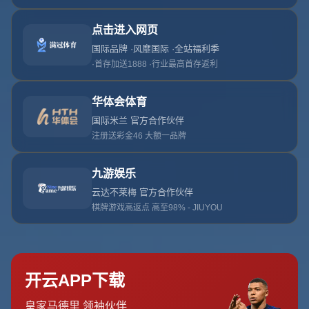
来源：米乐
作者：米乐
日期：2026-04-12T01:29:04+08:00
### 西班牙6-0大胜塞浦路斯，費蘭·托雷斯替補雙響成焦
點！
在2024歐洲杯預選賽小組賽的一場焦點戰中，**西班牙隊以
6-0的壓倒性比分擊敗塞浦路斯**，用一場酣暢淋漓的勝利
向外界展示了他們的實力與技術水準。在這場比賽中，年輕
的攻擊手**費蘭·托雷斯**成為最大亮點，他以替補登場的身
份完成“雙響”，為球隊的勝利錦上添花。這場勝利讓西班牙
暫列小組第二，距離直接晉級資格更進一步。
---
## **西班牙的“復興”之路**