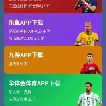
2024歐洲杯預選賽對於**西班牙國家隊**來說，既是一場常
規賽事，也是捍衛昔日輝煌的重要戰役。多年來，西班牙一
直以“小組織、技術流”風格聞名於世。然而，近幾年的表現
有所下滑，讓外界對這支曾經的“無敵艦隊”產生了更多的質
疑。
面對塞浦路斯的比賽，西班牙展現出極具侵略性的打法，從
開場到終場，場上的節奏完全掌握在自己的手中。後防穩
固、傳控流暢，以及大膽調整陣容，這些變化使得球隊脫胎
換骨。這場6-0的大勝不僅給了西班牙穩固排名的機會，也
向外界釋放了一個明確信號：**西班牙仍然是一支不容小覷