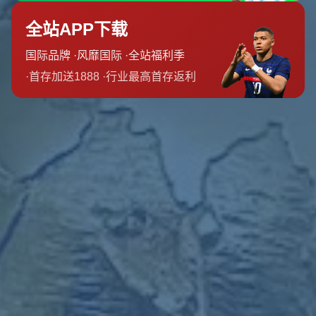
抗后，虽然输掉了比赛，但整体表现仍值得称道。尤其是在
上半场还扳平了比分，展示了其作为欧联杯冠军的强大实
力。但是，切尔西更胜一筹的地方在于它在**门将位置上做
出的果断战略调整**，而这种调整恰恰是基于扎实的数据分
析和对对手的研究。
总而言之，切尔西与比利亚雷亚尔的对决是一场精彩绝伦的
比赛。它验证了数据科学在现代足球中的重要性，而凯帕如