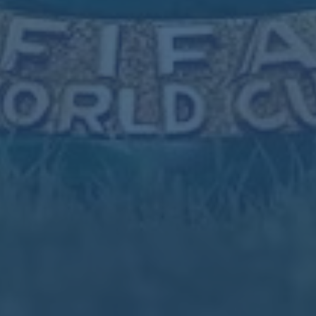
結束冷戰！恩裏克：姆巴佩將回歸賽場，
2026-08-06
他的狀態“完美”！.
**球场上和平的号角：恩裏克宣布姆巴佩重返巅峰赛场** 在足球的世
界里，球员的状态、场上的表现和队内关系如同舞台上的交响乐，
各个音符环环相扣，共同谱写出一部动人的乐章。**近日，“结束冷
战”成为