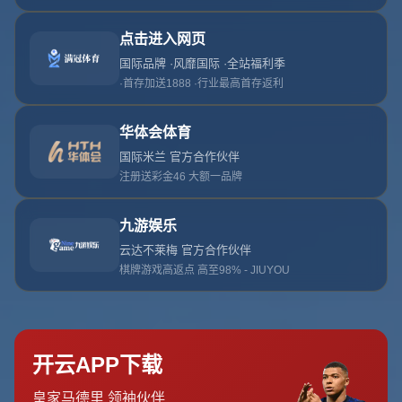
**勇夺欧洲超級杯：切尔西如何通过凯帕的神奇扑救战胜比
利亚雷亚尔**
在2021年欧洲超级杯上，切尔西对阵比利亚雷亚尔的一场
巅峰对决无疑让足球迷们大呼过瘾。最**引人注目的瞬间**
发生在点球大战中，切尔西门将凯帕替补出场，并完成了制
胜扑救，使得切尔西以7-6的比分战胜对手。这场比赛不仅
展示了切尔西的整体实力，也体现了**门将凯帕在关键时刻
的英勇表现**。
切尔西与比利亚雷亚尔的比赛在北爱尔兰贝尔法斯特的温莎
公园体育场举行，吸引了全球数百万观众的目光。双方在常
规时间和加时赛中以1-1战平，使得比赛进入到充满戏剧性
的点球大战。就在这紧张时刻，切尔西主教练**托马斯·图赫
尔**做出了一个出人意料的决定，他让凯帕替补上场代替主
力门将爱德华·门迪。
这个决定看似大胆，却是有备而来的。凯帕拥有丰富的点球