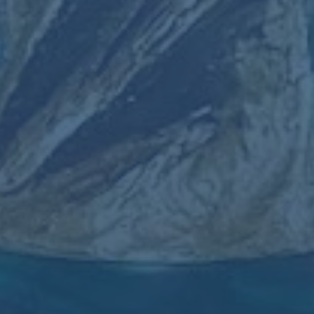
意大利世界杯：历届赛事的难忘高光时刻
2026-08-06
意大利世界杯：回顾历届比赛的精彩瞬间 引言：蓝衣军团的荣耀时
刻 提到世界杯，意大利足球总是绕不开的话题。作为足坛的传统强
队，意大利国家队以其坚韧的防守和精湛的战术闻名，多次在世界
杯赛场上书写传奇。无论