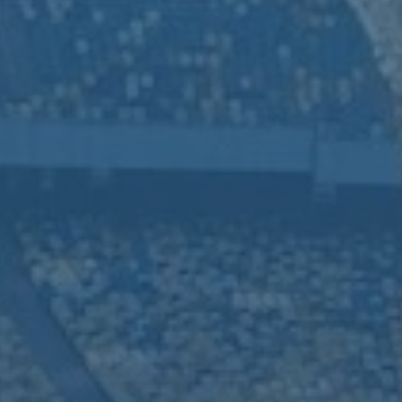
总之，这场丹麦与中国的比赛不仅是一场力量和智慧
待她们的出色表现。