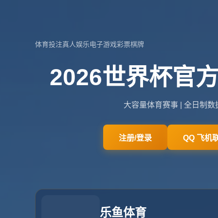
欢迎致电： 029-7464043
服务时间：10:00~24::00