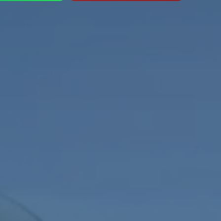
舞台上占据一席之地。
反击中寻找机会。双方你来我往，但均未能攻破对方的
战术灵感。**在比赛接近尾声的时刻，旺斯高攻破了
麦队的士气。