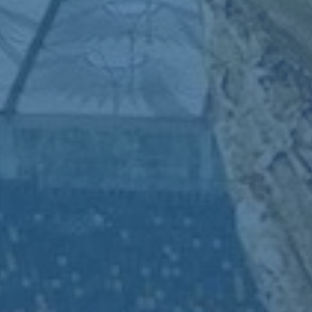
比赛中，曼联主教练通过精准的战术调整和对球员的
分析可以看到，曼联在关键比赛中总能体现出超强的