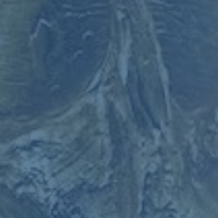
之一，他们在足总杯上的成绩同样辉煌。此次晋级将成为曼联队史
程碑。