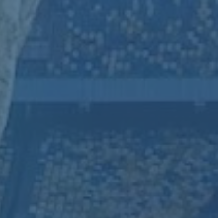
总杯的征程中，接连战胜多支强队直至闯进半决赛。在
疑为他们的未来奠定了更坚实的基础。