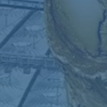
**曼联的足总杯荣耀历程**
曼联作为世界上最具影响力和历史悠久的足球俱乐部
实力的肯定，也是在传承俱乐部辉煌历史上的又一里
**战术调整与心理博弈的完美结合**