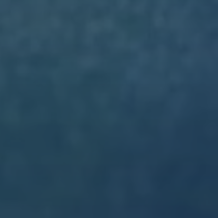
“谁是球王”第三
在无数中国球迷心中,
这不只是一档节目或一
英超第37輪南安
**南安普顿1-2利物
顿，比赛以“红军”2-
Co