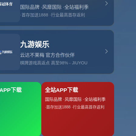
澤作為德國國家隊的歷史最佳射手，他的教練生涯備受
利」，成為了他反思教練角色的起點。
洛澤採用了一套積極進攻的戰術，試圖展示他的戰術洞