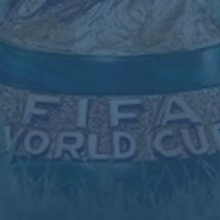
军从“新”起航
新起航的时代意义 当“躺平”和“内耗”成为一些人口中的高频词时，一支
的，已经不仅仅是某个企业或项目中的