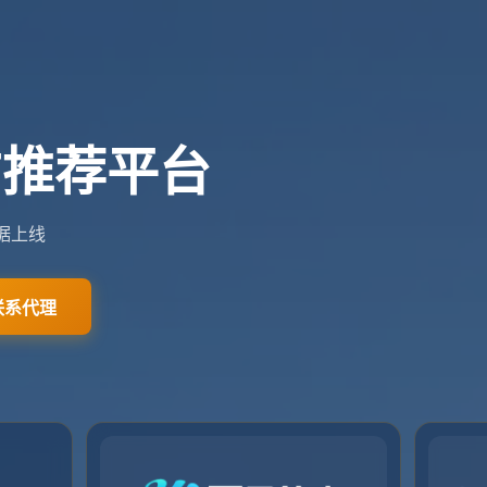
首页
关于我