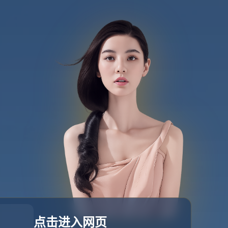
们
产品服务
新闻中心
联系我们