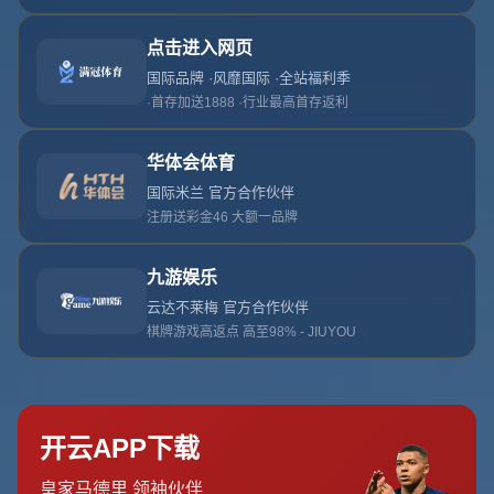
# 歐洲冠軍聯賽歷屆冠軍球隊回顧
**歐洲冠軍聯賽**（UEFA Champions League），作為世界
足壇最具影響力和競爭力的國際俱樂部賽事，一直以來都吸
引著來自世界各地的目光。自1955年首屆比賽以來，該賽
事誕生了無數經典瞬間與傳奇球隊。今天，我們將通過回顧
歐冠歷屆冠軍球隊的歷史，重溫這場綿延近七十年的足球史
詩。