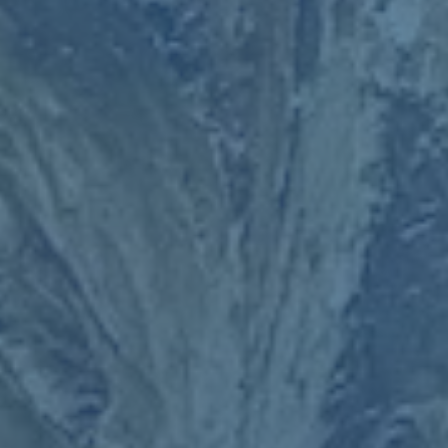
最近幾年來，德甲的拜仁慕尼黑再度成為歐冠的焦點之一，
尤其是在2020年的賽季中，他們在沒有主場觀眾的特殊背
景下以無敵之姿奪冠，創造了隊史第六座歐冠獎盃。而英超
勁旅曼徹斯特城（Manchester City）則在2023年首次捧
杯，該成就也彰顯了瓜迪奧拉多年心血的結晶，使曼城由挑
戰者一躍成為冠軍行列的一員。
## **技術與文化繼承：歷屆冠軍的共同特點**
總結來看，歷屆**歐冠冠軍**都有以下共同特質：穩固的戰
術體系、關鍵先生的出色表現以及深遠的俱樂部文化影響。
例如皇馬的逢山開路精神、米蘭的穩健防守傳統和巴塞羅那
的技術流派，這些都讓其在歐冠舞台上大放異彩，並為足壇
持續提供啟發。