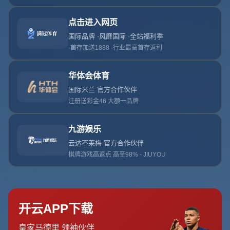
# 20/21赛季欧冠1/4决赛次回合比赛集锦
*在2020/21赛季的欧冠1/4决赛中，各路豪强展开了激烈的
争锋，每一个瞬间都让球迷激情澎湃。这一轮比赛不但为我
们呈现了高水平的竞技，还为下一阶段的角逐铺展出了一副
更加精彩的蓝图。*
**背景概述**
在本赛季的欧冠淘汰赛阶段，各队为了争夺进入半决赛的宝
贵名额，使出了浑身解数。每一个对决不仅是实力的较量，
更是战术智慧的博弈。其中有些比赛充满了戏剧性，逆转与
惊喜同时上演，**激情与泪水交织**，让球迷久久不能忘
怀。
**巴黎圣日尔曼 vs. 拜仁慕尼黑**
该场比赛无疑是本轮焦点之一。尽管拜仁在首回合主场1-2
告负，但他们毕竟是卫冕冠军。在次回合的比赛中，拜仁表