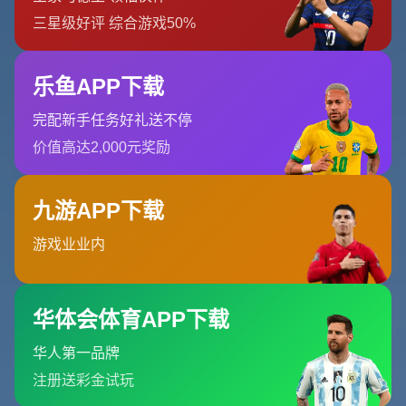
现出了他们一贯的强势进攻风格。然而，**巴黎圣日尔曼凭
借坚韧的防守和反击**，最终将2-3的总比分优势保持到终
场哨响。此役中，内马尔和姆巴佩的组合展现了超凡的速度
与技术，让拜仁后防线疲于奔命。
**皇马 vs. 利物浦**
另一场引人注目的比赛是皇马对阵利物浦。首回合3-1的领
先优势让皇马在安菲尔德的压力稍减，但利物浦历来以主场
逆转闻名。*次回合，皇马展示出顽强的防线组织*，尽管利
物浦多次制造威胁，但始终无法攻破库尔图瓦把守的大门。
0-0的比分足以帮助皇马锁定一个半决赛席位。