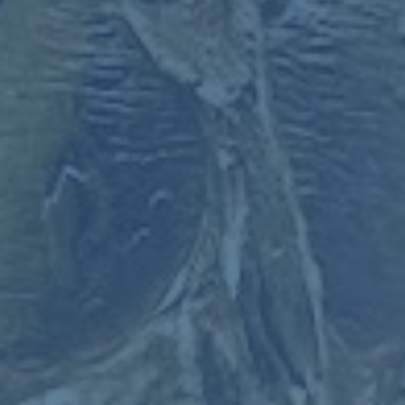
**战术分析与展望**
本轮欧冠1/4决赛，强队们纷纷展现出**不同的战术风格**和
战略布局。从巴黎的防守反击、皇马的防线缜密，到曼城的
中场掌控和切尔西的整体协作，每支晋级队伍都在次回合比
赛中升华了自我的竞技水准。纵观本轮比赛，球队间的较量
不仅关乎于球员个体表现，更在于团队间默契配合的深度与