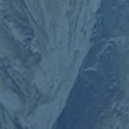
籃網終結連敗.
下一篇：皇馬中場莫德裏奇的個人簡介.
相关文章
英超第38輪切爾西1-1紐卡斯爾聯 戈登破
2026-08-08