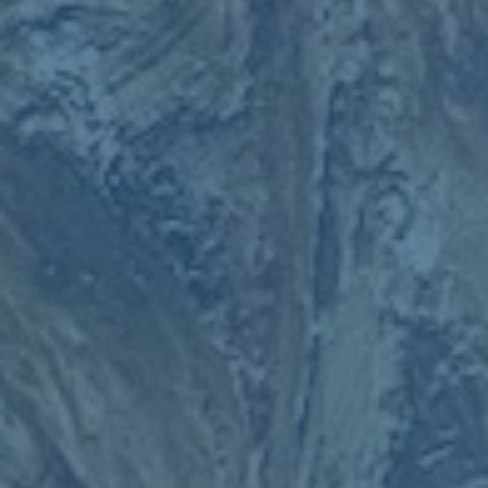
战术运用的灵活性。
随着这些强队的晋级，欧冠接下来的比赛将更加令人期待。
经过1/4决赛次回合的洗礼，球队在技战术选择上显然更加
老练，也让球迷更期待接下来激动人心的半决赛之战。
上一篇：馬克西和麥凱恩合力拿下56分 末節發力76人擊敗