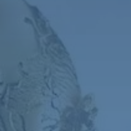
，从德甲的勒沃库森到英超的托特纳姆热刺，以及后来
涉及保利尼奥对竞争性联赛的重视，以及对职业规划的
在内的诸多顶级球员加盟。