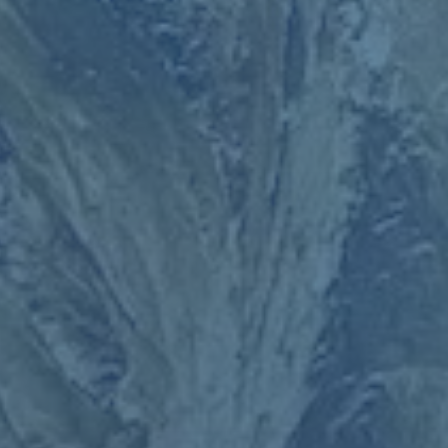
略迅速崛起。利雅得胜利作为沙特职业联赛的劲旅，更是成功吸
此地，这不仅因为诱人的薪资待遇，更因沙特政府对足球事业发
一位曾拒绝高薪邀请的球员，如今主动决定加盟，这不仅暗示了
球文化的塑造**，或许才是它吸引球员的核心“法宝”。
了中后期，需要仔细权衡如何在有限的时间里最大化自身价值。
，继续享受竞技带来的乐趣，并发挥自己的经验影响年轻球员。