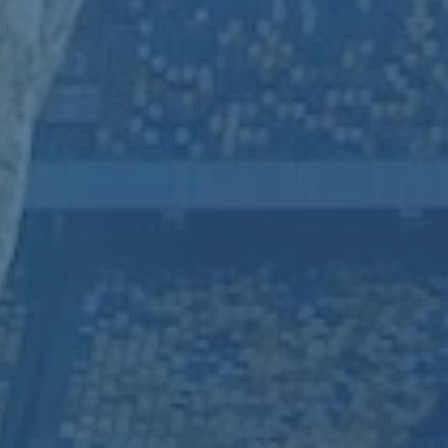
的重新评估。他可能更看重如今联赛对职业体育的系统化