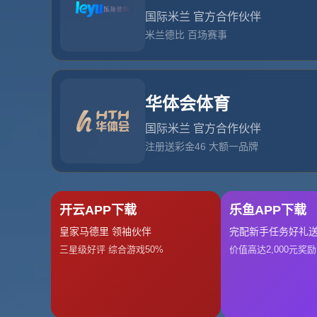
当前位置：
主页
>
新闻中心
保利尼奧將加盟利雅得勝利
来源：米乐
作者：米乐
日期：2026-04-12T01:29:04+0
**保利尼奥即将加盟利雅得胜利，曾拒绝天价报价，转
近年来，足球转会市场愈发活跃，沙特联赛逐渐成为吸引全
此消息无疑再次掀起了足球圈的热议，特别是此前保
强。