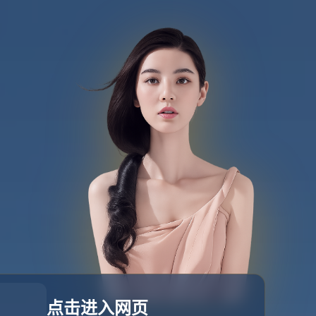
们
产品服务
新闻中心
联系我们