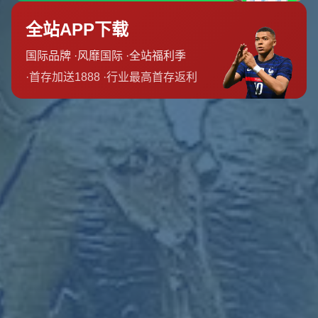
彼此间的淘汰赛让太多优秀队伍过早退出竞争。另外，取消
分区制的做法还能够通过加强比赛对抗性，吸引更多观众，
提高联盟的收视率和商业价值。
**案例分析：西部高管的看法**
以一位西部高管的分析为例。他表示，每年的**"季后赛争夺
战"**都是体育界的重要话题，但现行制度却时常令强队在高
强度的常规赛后无缘季后赛。“我们有那么多天赋异禀的球
员与团队，不应该因为区域限制而被阻于门外。”这位高管
认为，取消分区可以激发球队在常规赛中更努力地去争取更
高的排名，因为每一场胜利都可能影响到最终的晋级情况。
**全球化视角带来的变化**
随着NBA全球化进程的加剧，越来越多的国际球迷参与进
来。取消分区的提议并不单单是为了解决现有的不平衡问
题，更多的是迎合全球化背景下的变化。全球球迷希望看到
更多经典的跨区域对决，这种需求在未来可能会推动改革的
落实。