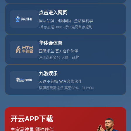
在当今竞争激烈的NBA联盟中，越来越多的高管和球迷对现
有的季后赛制度提出质疑，特别是关于是否应该**取消分区
**，直接让常规赛排名前16的球队晋级季后赛的讨论。这一
建议背后有着深刻的战略考量，也引发了众多篮球爱好者和
专家的关注与热议。
**分区系统的历史与不足**