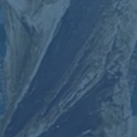
首秀被推遲？曝C羅將在歐冠賽場上迎來
2026-08-07
重回紅魔首秀.
**重磅消息：C罗将在欧冠赛场重披红魔战袍** 几个月以来，球迷们
一直翘首以盼C罗重回曼联的消息。近日，一则关于**C罗在欧冠赛
场上重披红魔战袍的报道**再次引发了广泛关注。这位葡萄牙巨星的
潜在