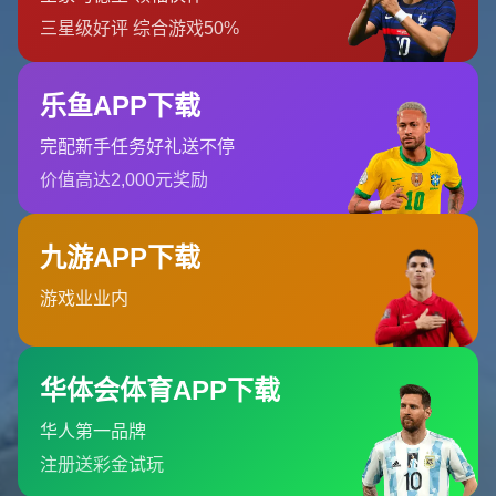
NBA的分区制度自1949年成立以来，一直是季后赛的核心
组成部分。它确保东西部球队都有公平的晋级机会。然而，
随着联盟的发展与各队实力的此消彼长，这一制度也展现出
其局限性。近年来，我们看到不少强队因地理分区不利而提
前出局，反之，一些相对较弱的球队因所在分区竞争不大而
成功跻身季后赛。这种不平衡令许多人对目前的结构产生了
顾虑。
**取消分区的优势**
取消分区，让常规赛排名前16的球队晋级季后赛，不仅可以
确保真正的强队进入**争冠舞台**，还可以提升比赛的观赏
性和紧张度。试想，全联盟最优秀的16支球队同场竞技，不
再受限于东西部分区的差异，这多少会提升比赛的公平性与
竞争性。消费者也更愿意看到实力相近的队伍对抗，而不是
实力悬殊的比赛。
此外，近年来有不少西部球队在惯常竞争中感到不满，认为