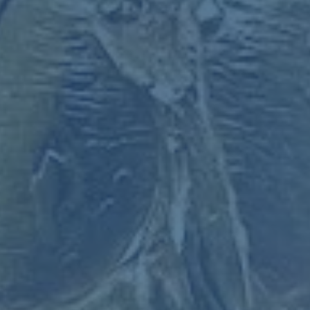
**其他俱乐部的类似案例**
类似的情况在其他俱乐部中也曾发生。例如，巴塞罗那多年
来一直重视拉玛西亚青训营出产的球员，尽管不少年轻球员
在成长期曾被认为难于立足一线队，但俱乐部还是坚持培
养，因为他们知道，这些球员在将来的某个时刻可能成为**
不可或缺的核心**。曼联对于青训球员拉什福德的培养也是
一个典型的案例。当初在拉什福德被曝出可能转会时，曼联
通过努力的谈判和多方面的考量，最终将他留在了球队，并
且如愿以偿地见证了他在近几个赛季成为球队锋线的关键人
物。
综上所述，**切尔西渴望与加拉格尔的继续合作**并非意外
之举。在快速变化的转会市场中，俱乐部必须谨慎评估和预