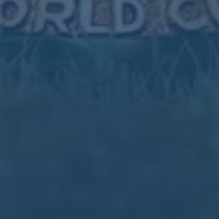
前申花外援隨國民競技獲得哥倫比亞聯賽
2026-08-07
冠軍.
# **前申花外援随国民竞技获得哥伦比亚联赛冠军：辉煌归来的故事
** 在足球领域，每名球员的职业旅程都充满了未知与惊喜。他们或
因表现突出成为焦点，或因选择独特的转会路径而备受关注。而近
期一条与*