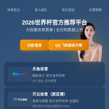
Toggl
navig
当前位置：
主页
>
新闻中心
切爾西竟然還舍不得免費讓加拉格爾走
人，雙方居然還要談判.
来源：米乐
作者：米乐
日期：2026-04-12T01:29:04+08:00